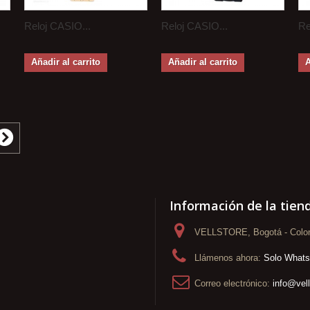
Reloj CASIO...
Reloj CASIO...
Re
Añadir al carrito
Añadir al carrito
A
Información de la tien
VELLSTORE, Bogotá - Colo
Llámenos ahora:
Solo What
Correo electrónico:
info@vel