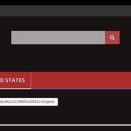
D STATES
loj MULCO MW55249013 Original