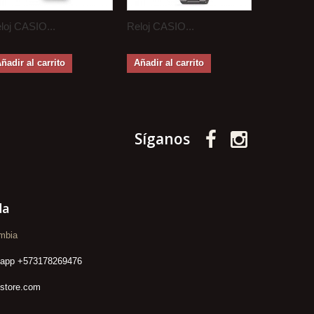
loj CASIO...
Reloj CASIO...
Reloj CASI
ñadir al carrito
Añadir al carrito
Añadir al 
Síganos
da
mbia
sapp +573178269476
lstore.com