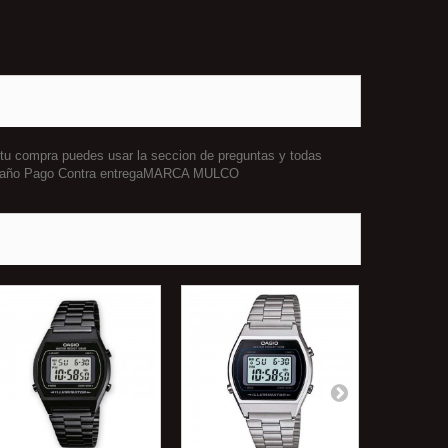
 tu compra puedes usar la seccion de preguntas y todas
e 1 año Pago Contra entregaMARCA MULCO