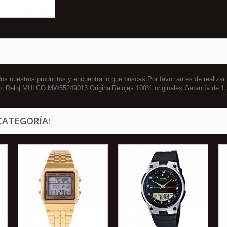
 nuestros productos y encuentra lo que buscas.Por favor antes de realizar
cto: Reloj MULCO MW55249013 OriginalRelojes 100% originales Garantía d
CATEGORÍA: