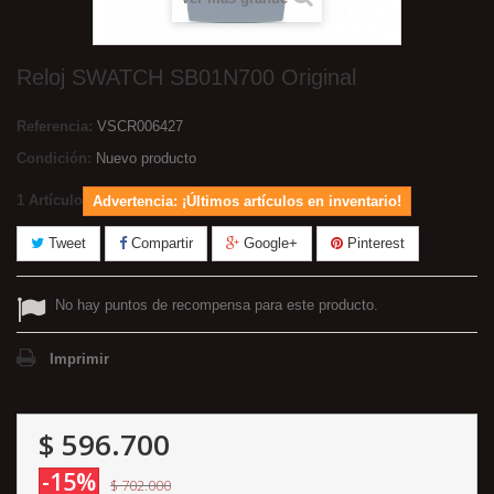
Reloj SWATCH SB01N700 Original
Referencia:
VSCR006427
Condición:
Nuevo producto
1
Artículo
Advertencia: ¡Últimos artículos en inventario!
Tweet
Compartir
Google+
Pinterest
No hay puntos de recompensa para este producto.
Imprimir
$ 596.700
-15%
$ 702.000