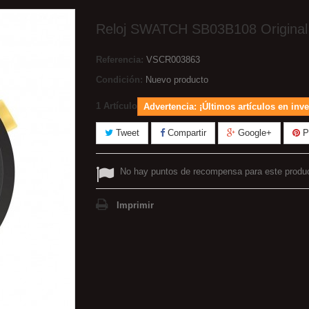
Reloj SWATCH SB03B108 Original
Referencia:
VSCR003863
Condición:
Nuevo producto
1
Artículo
Advertencia: ¡Últimos artículos en inve
Tweet
Compartir
Google+
Pi
No hay puntos de recompensa para este produ
Imprimir