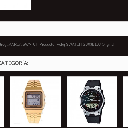
a entregaMARCA SWATCH Producto: Reloj SWATCH SB03B108 Original
CATEGORÍA: