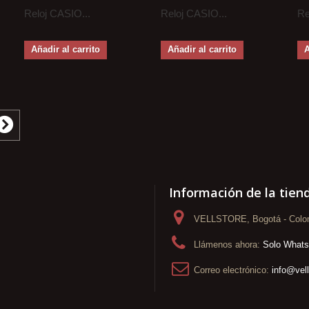
Reloj CASIO...
Reloj CASIO...
Re
Añadir al carrito
Añadir al carrito
A
Información de la tien
VELLSTORE, Bogotá - Colo
Llámenos ahora:
Solo What
Correo electrónico:
info@vel