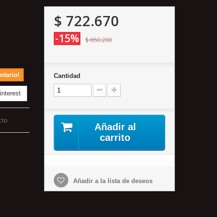
$ 722.670
-15%
$ 850.200
ntario!
Cantidad
nterest
cto.
Añadir al
carrito
Añadir a la lista de deseos