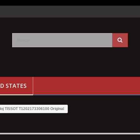
D STATES
loj TISSOT T1202173306100 Original