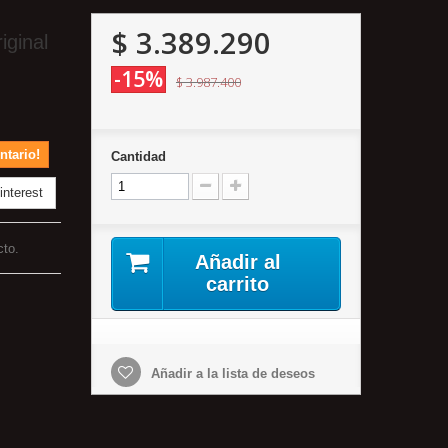
$ 3.389.290
ginal
-15%
$ 3.987.400
ntario!
Cantidad
nterest
cto.
Añadir al
carrito
Añadir a la lista de deseos