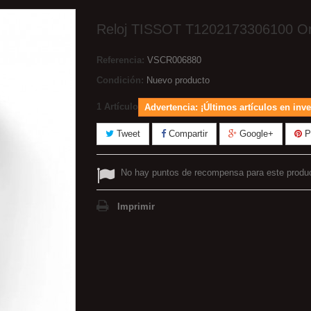
Reloj TISSOT T1202173306100 Ori
Referencia:
VSCR006880
Condición:
Nuevo producto
1
Artículo
Advertencia: ¡Últimos artículos en inve
Tweet
Compartir
Google+
Pi
No hay puntos de recompensa para este produ
Imprimir