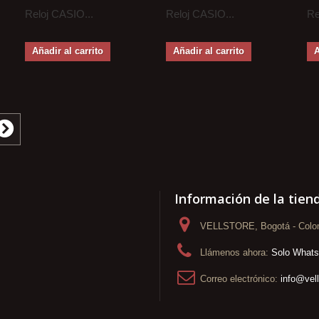
Reloj CASIO...
Reloj CASIO...
Re
Añadir al carrito
Añadir al carrito
A
Información de la tien
VELLSTORE, Bogotá - Colo
Llámenos ahora:
Solo What
Correo electrónico:
info@vel