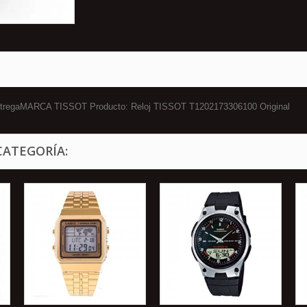
 entregaMARCA TISSOT Producto: Reloj TISSOT T1202173306100 Original
CATEGORÍA: