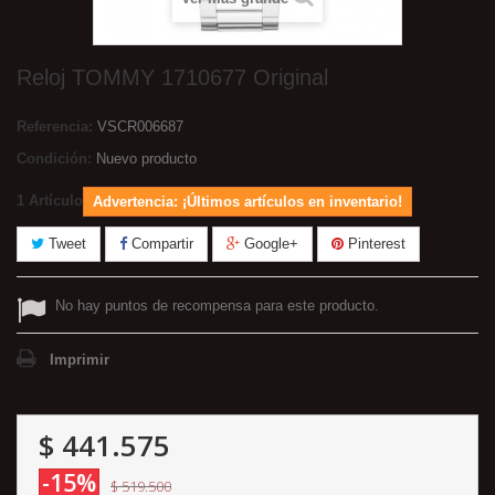
Reloj TOMMY 1710677 Original
Referencia:
VSCR006687
Condición:
Nuevo producto
1
Artículo
Advertencia: ¡Últimos artículos en inventario!
Tweet
Compartir
Google+
Pinterest
No hay puntos de recompensa para este producto.
Imprimir
$ 441.575
-15%
$ 519.500