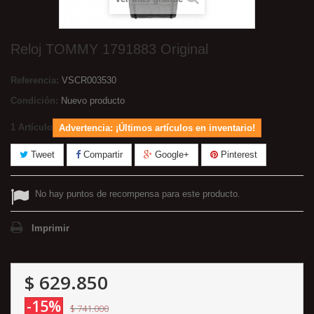
Reloj TOMMY 1791883 Original
Referencia:
VSCR003530
Condición:
Nuevo producto
1
Artículo
Advertencia: ¡Últimos artículos en inventario!
Tweet
Compartir
Google+
Pinterest
No hay puntos de recompensa para este producto.
Imprimir
$ 629.850
-15%
$ 741.000