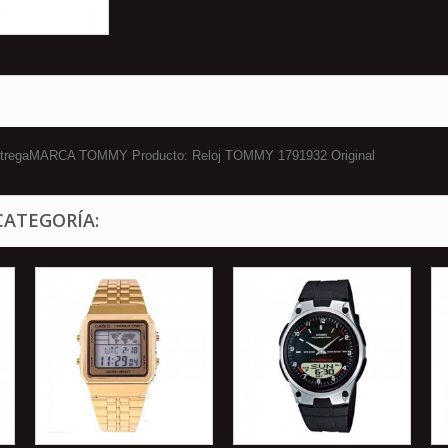
a entregaMARCA TOMMY Producto: Reloj TOMMY 1791932 Original
CATEGORÍA: