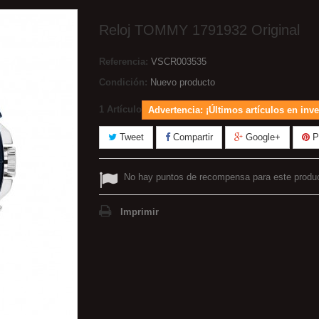
Reloj TOMMY 1791932 Original
Referencia:
VSCR003535
Condición:
Nuevo producto
1
Artículo
Advertencia: ¡Últimos artículos en inve
Tweet
Compartir
Google+
Pi
No hay puntos de recompensa para este produ
Imprimir