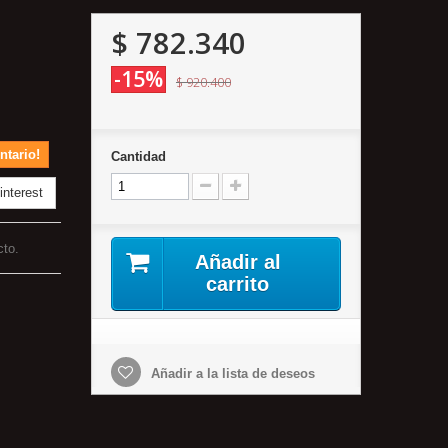
$ 782.340
-15%
$ 920.400
ntario!
Cantidad
nterest
cto.
Añadir al
carrito
Añadir a la lista de deseos