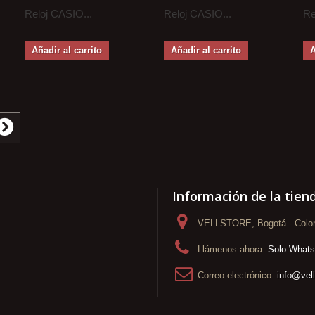
Reloj CASIO...
Reloj CASIO...
Re
Añadir al carrito
Añadir al carrito
A
Información de la tien
VELLSTORE, Bogotá - Colo
Llámenos ahora:
Solo What
Correo electrónico:
info@vel