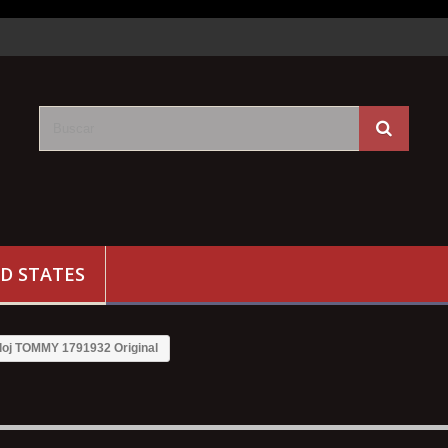
D STATES
loj TOMMY 1791932 Original