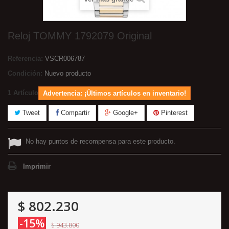
Reloj TOMMY 1792079 Original
Referencia:
VSCR006787
Condición:
Nuevo producto
1
Artículo
Advertencia: ¡Últimos artículos en inventario!
Tweet
Compartir
Google+
Pinterest
No hay puntos de recompensa para este producto.
Imprimir
$ 802.230
-15%
$ 943.800